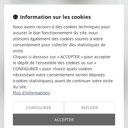
Publié le :
24/09/2025
Information sur les cookies
Frais professionnels et accueil d’un animal :
Nous avons recours à des cookies techniques pour
absence de justificatifs, pas de
assurer le bon fonctionnement du site, nous
remboursement
utilisons également des cookies soumis à votre
consentement pour collecter des statistiques de
Lire la suite
visite.
Cliquez ci-dessous sur « ACCEPTER » pour accepter
le dépôt de l'ensemble des cookies ou sur «
CONFIGURER » pour choisir quels cookies
nécessitant votre consentement seront déposés
(cookies statistiques), avant de continuer votre visite
du site.
Plus d'informations
Publié le :
23/09/2025
CONFIGURER
REFUSER
Prescription d’une créance entre concubins :
ACCEPTER
le concubinage n’est pas un empêchement
d’agir