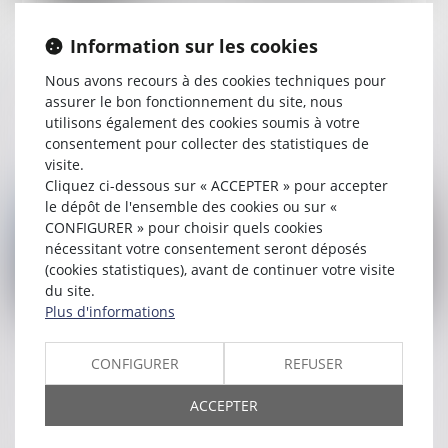
Publié le :
13/11/2024
Information sur les cookies
Héritiers réservataires et délais de
prescription : quelle application pour l’action
Nous avons recours à des cookies techniques pour
en réduction ?
assurer le bon fonctionnement du site, nous
utilisons également des cookies soumis à votre
Lire la suite
consentement pour collecter des statistiques de
visite.
Cliquez ci-dessous sur « ACCEPTER » pour accepter
le dépôt de l'ensemble des cookies ou sur «
CONFIGURER » pour choisir quels cookies
nécessitant votre consentement seront déposés
(cookies statistiques), avant de continuer votre visite
du site.
Plus d'informations
Publié le :
07/11/2024
CONFIGURER
REFUSER
Griefs invoqués dans la lettre de licenciement
et office du juge
ACCEPTER
Lire la suite