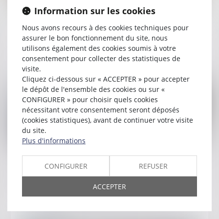
Information sur les cookies
Publié le :
28/02/2025
Nous avons recours à des cookies techniques pour
Pension de réversion en 2025.
assurer le bon fonctionnement du site, nous
utilisons également des cookies soumis à votre
Lire la suite
consentement pour collecter des statistiques de
visite.
Cliquez ci-dessous sur « ACCEPTER » pour accepter
le dépôt de l'ensemble des cookies ou sur «
CONFIGURER » pour choisir quels cookies
nécessitant votre consentement seront déposés
(cookies statistiques), avant de continuer votre visite
du site.
Plus d'informations
Publié le :
26/02/2025
CONFIGURER
REFUSER
Prescription et requalification en CDI :
attention au délai d’un an !
ACCEPTER
Lire la suite