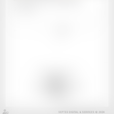
Lire la suite
...
<<
<
2
3
4
5
6
7
8
>
>>
Mentions légales
Plan du site
CABINET YL
222 Boulevard Saint Germain, 75007 PARIS
métro Rue du Bac
Tél :
01 42 60 04 31
SEPTEO DIGITAL & SERVICES © 2024