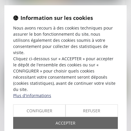
Publié le :
22/01/2025
Licenciement et minoration de l’indemnité
Information sur les cookies
conventionnelle selon l’âge : absence de
Nous avons recours à des cookies techniques pour
discrimination reconnue par la Cour de
assurer le bon fonctionnement du site, nous
cassation
utilisons également des cookies soumis à votre
consentement pour collecter des statistiques de
Lire la suite
visite.
Cliquez ci-dessous sur « ACCEPTER » pour accepter
le dépôt de l'ensemble des cookies ou sur «
CONFIGURER » pour choisir quels cookies
nécessitant votre consentement seront déposés
(cookies statistiques), avant de continuer votre visite
du site.
Plus d'informations
Publié le :
15/01/2025
CONFIGURER
REFUSER
Règlement intérieur : quelles clauses relatives
ACCEPTER
à l’apparence physique peuvent être