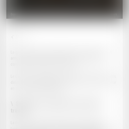
Expertises
Droit du travail et relations professionnelles
Entreprises et employeurs
La gestion des relations individuelles de travail exige rigueur et
anticipation. Une décision mal sécurisée peut entraîner un
contentieux prud’homal, long et coûteux.
Le Cabinet YL accompagne les employeurs et entreprises à Paris
dans la gestion stratégique du droit du travail, en conseil comme
en défense devant les juridictions.
Sécuriser les ruptures du contrat de
travail
La rupture du contrat de travail répond à des règles strictes.
Licenciement disciplinaire, économique, pour insuffisance