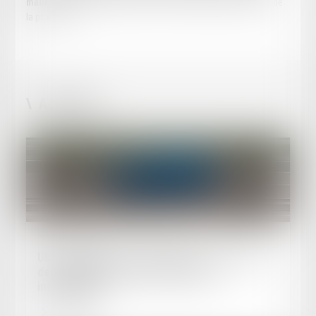
maîtrisées
. À défaut, la défense est conduite jusqu’au terme de
la procédure.
Actualités
Publié le :
07/08/2025
Uber échappe à la requalification : pas de lien
de subordination pour le chauffeur
indépendant
Lire la suite