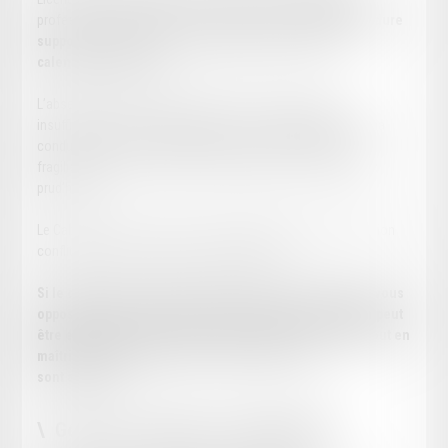
professionnelle ou rupture conventionnelle :
chaque procédure
suppose le respect d’un formalisme précis et d’un
calendrier rigoureux
.
L’absence de cause réelle et sérieuse, une motivation
insuffisante, un vice de procédure ou un manquement dans la
conduite de l’entretien préalable au licenciement peuvent
fragiliser la décision et exposer l’entreprise à un contentieux
prud’homal.
Le Cabinet YL vous assiste en amont afin d’analyser la situation
conflictuelle, d’évaluer les risques juridiques.
Si le dialogue est maintenu malgré les désaccords qui vous
opposent avec votre salarié, une phase de négociation peut
être envisagée afin de sécuriser la rupture du contrat tout en
maîtrisant les conséquences financières qui y
sont attachées
.
Gérer les situations conflictuelles