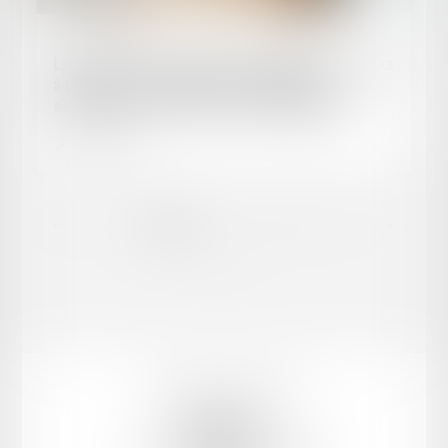
Publié le :
23/07/2025
Licenciement économique : l'employeur n’a pas
à prouver le succès de sa stratégie,
seulement sa réaction face aux difficultés
Lire la suite
...
<<
<
1
2
3
4
5
6
7
>
>>
Mentions légales
Plan du site
CABINET YL